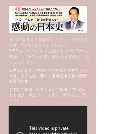
先日の放映をご視聴頂いた方も、
都合が合
わずご覧頂けなかった方にも、
WEBセミナーの中でご紹介したYouTubeの
映像、 「海の武士道 敵兵を救助せよ」
を
シェアします。
日本人として、自信と誇りを取り戻すことが
でき、
とても心に響く、涙腺崩壊注意の感動
の実話です。
すでにご覧頂いた方もまだご覧頂けていない
方もぜひ、
再生ボタンを押して映像をご視聴
下さい。