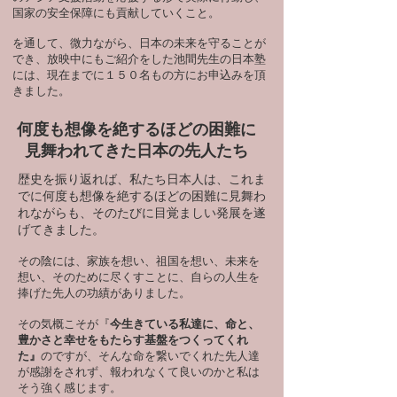
国家の安全保障にも貢献していくこと。
を通して、微力ながら、日本の未来を守ることが
でき、放映中にもご紹介をした池間先生の日本塾
には、現在までに１５０名もの方にお申込みを頂
きました。
何度も想像を絶するほどの困難に
見舞われてきた日本の先人たち
歴史を振り返れば、私たち日本人は、これま
でに何度も想像を絶するほどの困難に見舞わ
れながらも、そのたびに目覚ましい発展を遂
げてきました。
その陰には、家族を想い、祖国を想い、未来を
想い、そのために尽くすことに、自らの人生を
捧げた先人の功績がありました。
その気概こそが『
今生きている私達に、命と、
豊かさと幸せをもたらす基盤をつくってくれ
た』
のですが、そんな命を繋いでくれた先人達
が感謝をされず、報われなくて良いのかと私は
そう強く感じます。