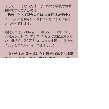
そして、こうなった理由は、私達が学校や報道
機関で学んできたのは、
「欧米にとって都合よくねじ曲げられた歴史」
で、その生き様を知らされていないからである
とも強く感じます。
池間先生は、25年以上に渡って、20億円近く
の費用を投じて、アジア10カ国で支援活動を行
い、継続的に30万人もの人々を支援して現地の
人たちと直接触れ合ってきましたが、
「自分たちの国の成り立ち最初の神様・神話
を答えられないのは日本だけである」
と仰い
ます。
そして、
「自国の歴史を知らないと自分達の国
の素晴らしさがわからず、誇りが持てない」
と
も仰います。
自国に対する誇りが最も低い日本人
実際に少し古い結果ですが、2009年に英誌
エコノミストが発表した調査結果によると、
世界３３か国中、『
自国に対する誇りが最も