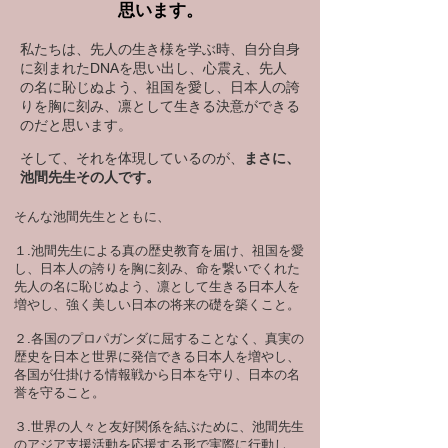
思います。
私たちは、先人の生き様を学ぶ時、自分自身
に刻まれたDNAを思い出し、
心震え、先人
の名に恥じぬよう、祖国を愛し、日本人の誇
りを胸に刻み、凛として生きる決意ができる
のだと思います。
そして、それを体現しているのが、
まさに、
池間先生その人です。
そんな池間先生とともに、
１.池間先生による真の歴史教育を届け、祖国を愛
し、日本人の誇りを胸に刻み、命を繋いでくれた
先人の名に恥じぬよう、凛として生きる日本人を
増やし、強く美しい日本の将来の礎を築くこと。
２.各国のプロパガンダに屈することなく、真実の
歴史を日本と世界に発信できる日本人を増やし、
各国が仕掛ける情報戦から日本を守り、日本の名
誉を守ること。
３.世界の人々と友好関係を結ぶために、池間先生
のアジア支援活動を応援する形で実際に行動し、